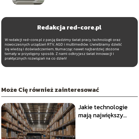
Redakcja red-core.pl
W redakcji red-core.pl z pasją śledzimy świat pracy, technologii oraz
nowoczesnych urządzeń RTV, AGD i multimediów. Uwielbiamy dzielić
się wiedzą i doświadczeniem, tłumacząc nawet najbardziej złożone
tematy w przystępny sposób. Z nami odkryjesz świat innowacji i
praktycznych rozwiązań na co dzień!
Może Cię również zainteresować
Jakie technologie
mają największy
wpływ na e-
commerce?