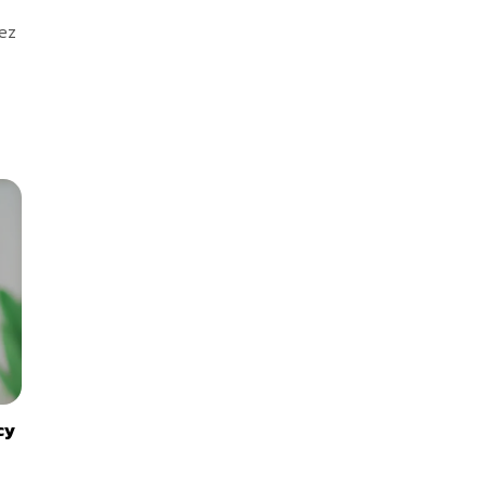
zez
cy