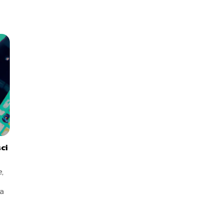
ci
,
ia