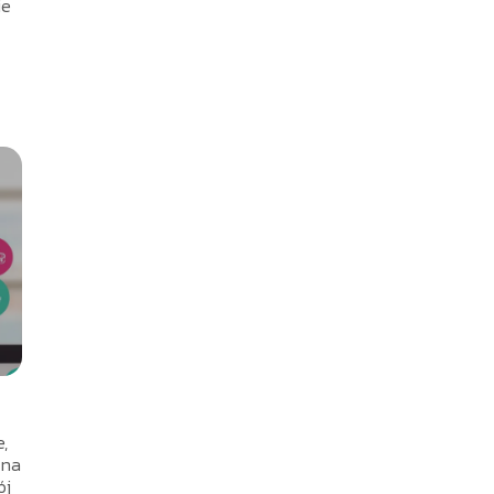
ie
,
 na
ój