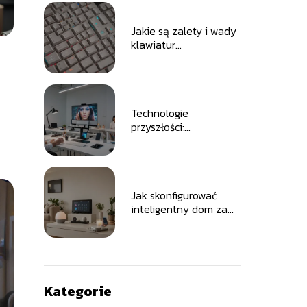
domu
Jakie są zalety i wady
klawiatur
mechanicznych
Technologie
przyszłości:
holograficzne
monitory
Jak skonfigurować
inteligentny dom za
pomocą smart hub
Kategorie