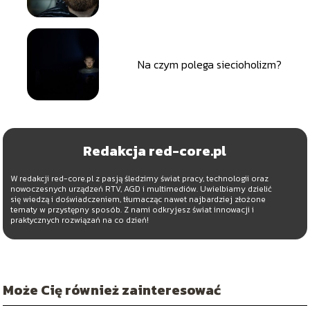
Na czym polega siecioholizm?
Redakcja red-core.pl
W redakcji red-core.pl z pasją śledzimy świat pracy, technologii oraz
nowoczesnych urządzeń RTV, AGD i multimediów. Uwielbiamy dzielić
się wiedzą i doświadczeniem, tłumacząc nawet najbardziej złożone
tematy w przystępny sposób. Z nami odkryjesz świat innowacji i
praktycznych rozwiązań na co dzień!
Może Cię również zainteresować