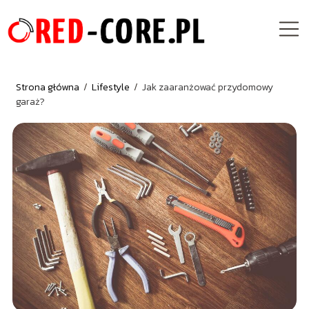
Strona główna
/
Lifestyle
/
Jak zaaranżować przydomowy
garaż?