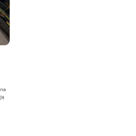
 na
ją