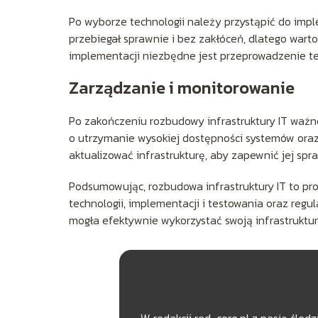
Po wyborze technologii należy przystąpić do impl
przebiegał sprawnie i bez zakłóceń, dlatego wart
implementacji niezbędne jest przeprowadzenie tes
Zarządzanie i monitorowanie
Po zakończeniu rozbudowy infrastruktury IT ważne
o utrzymanie wysokiej dostępności systemów oraz
aktualizować infrastrukturę, aby zapewnić jej spr
Podsumowując, rozbudowa infrastruktury IT to p
technologii, implementacji i testowania oraz regu
mogła efektywnie wykorzystać swoją infrastruktur
W redakcji red-core.pl z pasją śle