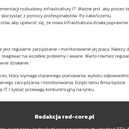
ementacji rozbudowy infrastruktury IT. Ważne jest, aby proces t
o skorzystać z pomocy profesjonalistów. Po zakończeniu
tów, aby upewnić się, że nowa infrastruktura działa poprawnie.
 jest regularne zarządzanie i monitorowanie jej pracy. Należy 
 reagować na wszelkie problemy i awarie. Warto również regula
awne działanie.
roces, który wymaga starannego planowania, wyboru odpowiedni
larnego zarządzania i monitorowania. Dzięki temu firma będzie
ę IT i zyskać przewagę konkurencyjną na rynku.
Redakcja red-core.pl
dzimy świat pracy, technologii oraz nowoczesnych urządzeń RTV,