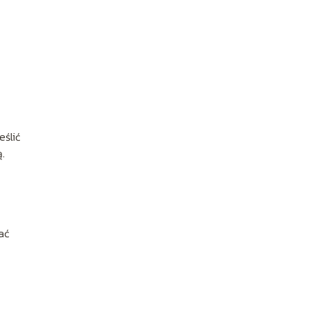
eślić
.
ać