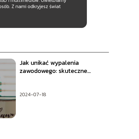
sób. Z nami odkryjesz świat
Jak unikać wypalenia
zawodowego: skuteczne
techniki i porady
2024-07-18