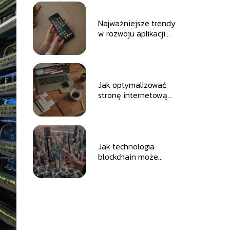
Najważniejsze trendy
w rozwoju aplikacji
mobilnych
Jak optymalizować
stronę internetową
pod kątem
wyszukiwarek?
Jak technologia
blockchain może
zmienić przyszłość
finansów?