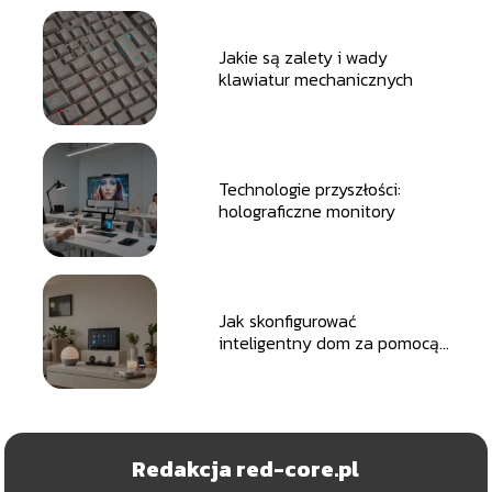
Jakie są zalety i wady
klawiatur mechanicznych
Technologie przyszłości:
holograficzne monitory
Jak skonfigurować
inteligentny dom za pomocą
smart hub
Redakcja red-core.pl